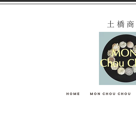
土 橋 商
HOME
MON Chou Chou