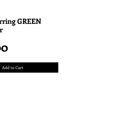
arring GREEN
r
Price
00
Add to Cart