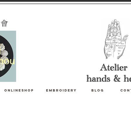
 會
ONLINESHOP
Embroidery
blog
con