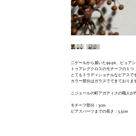
二ゲールから届いた99.9%、ピュア
トゥアレグクロスのモチーフの１つ『I
とてもトラディショナルなピアスで
カラー部分はガラスでできておりま
ニジェールの町アガディスの職人が
モチーフ部分：3cm
ピアスパーツまでの長さ：5.5cm