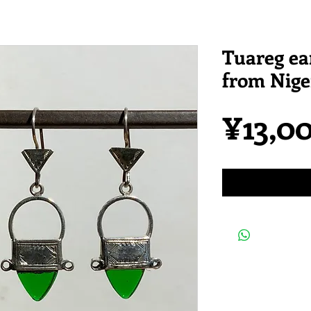
Tuareg e
from Nige
¥13,0