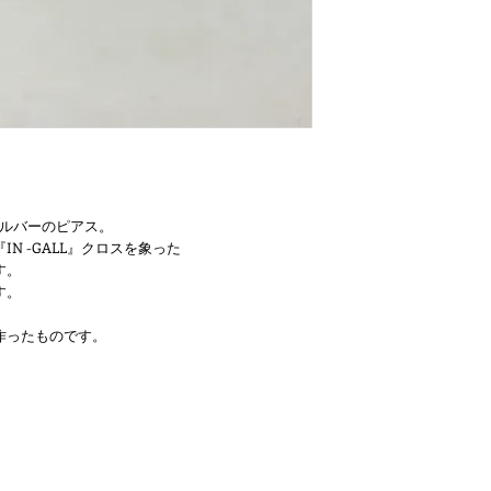
シルバーのピアス。
N -GALL』クロスを象った
す。
す。
作ったものです。