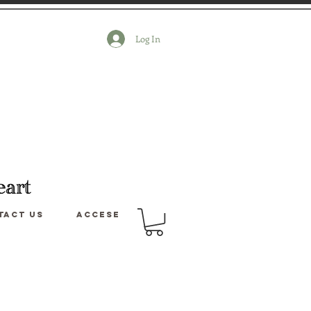
Log In
tact us
Accese